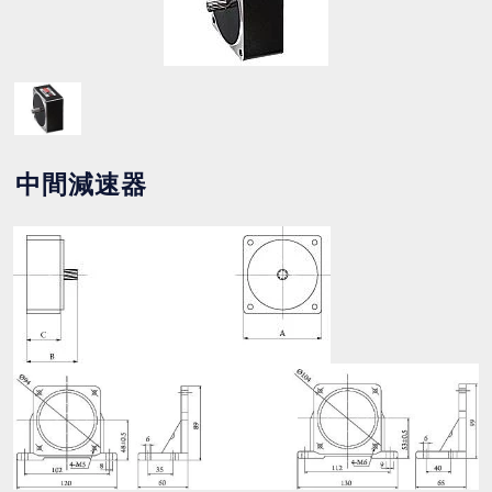
中間減速器