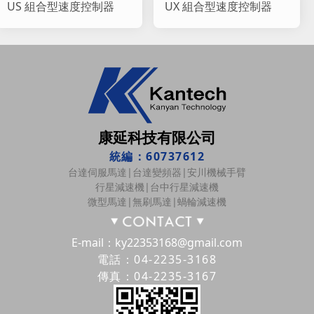
US 組合型速度控制器
UX 組合型速度控制器
康延科技有限公司
統編：60737612
台達伺服馬達|台達變頻器|安川機械手臂
行星減速機|台中行星減速機
微型馬達|無刷馬達|蝸輪減速機
E-mail：ky22353168@gmail.com
電話：04-2235-3168
傳真：04-2235-3167