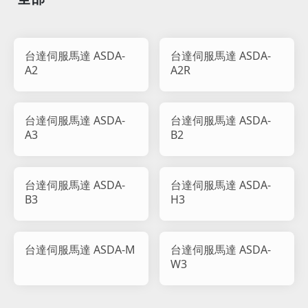
台達伺服馬達 ASDA-
台達伺服馬達 ASDA-
A2
A2R
台達伺服馬達 ASDA-
台達伺服馬達 ASDA-
A3
B2
台達伺服馬達 ASDA-
台達伺服馬達 ASDA-
B3
H3
台達伺服馬達 ASDA-M
台達伺服馬達 ASDA-
W3