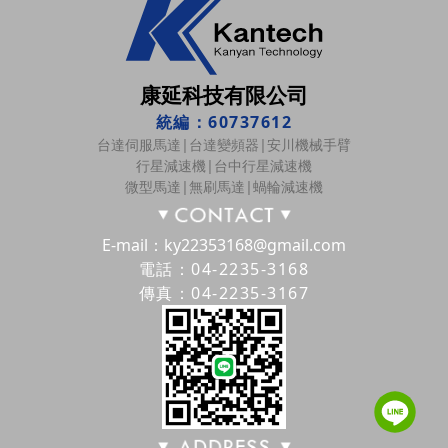
康延科技有限公司
統編：60737612
台達伺服馬達|台達變頻器|安川機械手臂
行星減速機|台中行星減速機
微型馬達|無刷馬達|蝸輪減速機
E-mail：ky22353168@gmail.com
電話：04-2235-3168
傳真：04-2235-3167