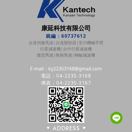
康延科技有限公司
統編：60737612
台達伺服馬達|台達變頻器|安川機械手臂
行星減速機|台中行星減速機
微型馬達|無刷馬達|蝸輪減速機
E-mail：ky22353168@gmail.com
電話：04-2235-3168
傳真：04-2235-3167