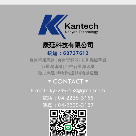
康延科技有限公司
統編：60737612
台達伺服馬達|台達變頻器|安川機械手臂
行星減速機|台中行星減速機
微型馬達|無刷馬達|蝸輪減速機
E-mail：ky22353168@gmail.com
電話：04-2235-3168
傳真：04-2235-3167