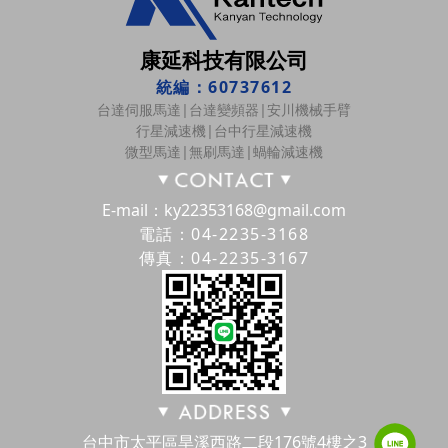
康延科技有限公司
統編：60737612
台達伺服馬達|台達變頻器|安川機械手臂
行星減速機|台中行星減速機
微型馬達|無刷馬達|蝸輪減速機
E-mail：ky22353168@gmail.com
電話：04-2235-3168
傳真：04-2235-3167
台中市太平區旱溪西路二段176號4樓之3