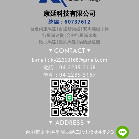
康延科技有限公司
統編：60737612
台達伺服馬達|台達變頻器|安川機械手臂
行星減速機|台中行星減速機
微型馬達|無刷馬達|蝸輪減速機
E-mail：ky22353168@gmail.com
電話：04-2235-3168
傳真：04-2235-3167
台中市太平區旱溪西路二段176號4樓之3