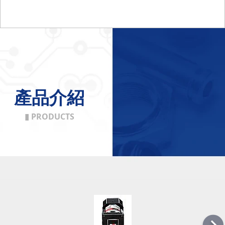
產品介紹
▮ PRODUCTS