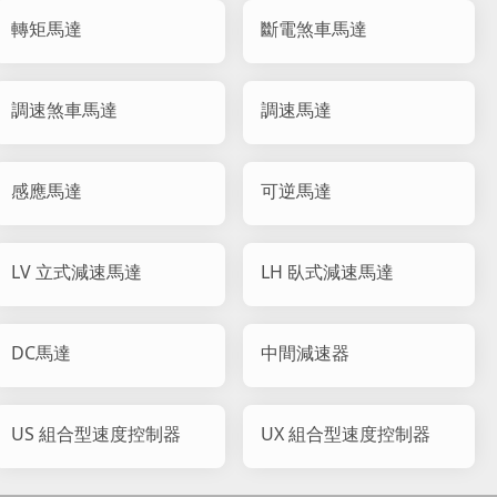
轉矩馬達
斷電煞車馬達
調速煞車馬達
調速馬達
感應馬達
可逆馬達
LV 立式減速馬達
LH 臥式減速馬達
DC馬達
中間減速器
US 組合型速度控制器
UX 組合型速度控制器