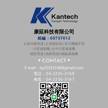
康延科技有限公司
統編：60737612
台達伺服馬達|台達變頻器|安川機械手臂
行星減速機|台中行星減速機
微型馬達|無刷馬達|蝸輪減速機
E-mail：ky22353168@gmail.com
電話：04-2235-3168
傳真：04-2235-3167